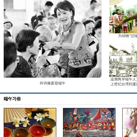
为动物“过端
追溯两岸端午人
吟诗飨宴迎端午
上世纪台湾到厦
端午习俗