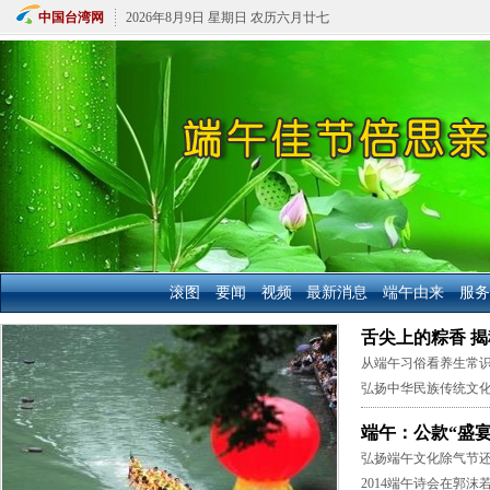
中国台湾网
2026年8月9日 星期日 农历六月廿七
滚图
要闻
视频
最新消息
端午由来
服务
舌尖上的粽香 
从端午习俗看养生常
弘扬中华民族传统文化
端午：公款“盛宴
弘扬端午文化除气节还
2014端午诗会在郭沫