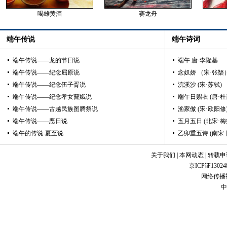
喝雄黄酒
赛龙舟
端午传说
端午诗词
端午传说——龙的节日说
端午 唐·李隆基
端午传说——纪念屈原说
念奴娇 （宋·张榘
端午传说——纪念伍子胥说
浣溪沙 (宋·苏轼)
端午传说——纪念孝女曹娥说
端午日赐衣 (唐·杜
端午传说——古越民族图腾祭说
渔家傲 (宋·欧阳修
端午传说——恶日说
五月五日 (北宋·梅
端午的传说-夏至说
乙卯重五诗 (南宋·
关于我们
|
本网动态
|
转载申
京ICP证1302
网络传播视
中