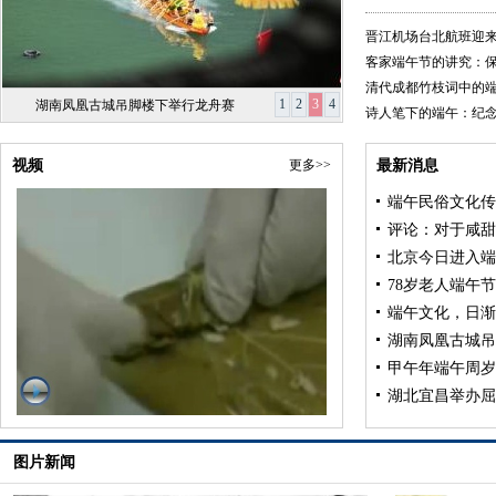
晋江机场台北航班迎
客家端午节的讲究：
清代成都竹枝词中的
1
2
3
4
湖南凤凰古城吊脚楼下举行龙舟赛
诗人笔下的端午：纪念
视频
更多>>
最新消息
端午民俗文化传
评论：对于咸甜
北京今日进入端
78岁老人端午
端午文化，日渐
湖南凤凰古城吊
甲午年端午周岁
湖北宜昌举办屈
图片新闻