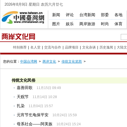
2026年8月9日 星期日 农历六月廿七
新闻
评论
台湾新闻
部委
各地
图片
娱乐
两岸旅游
时尚
体育
特别推荐
|
名人堂
|
交流与合作
|
品牌项目
|
文化杂谈
|
历史逸闻
|
大陆文
您的位置：
中国台湾网
>
两岸文化
>
传统文化览胜
>
传统文化民俗
嘉善田歌
11月15日 09:49
天贶节
11月14日 10:28
扎染
11月04日 15:57
元宵节乞龟保平安
10月24日 15:59
母系社会——阿美族
10月24日 15:24