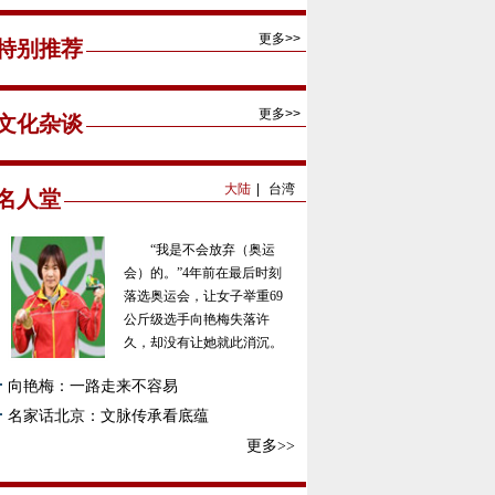
更多>>
特别推荐
更多>>
文化杂谈
大陆
|
台湾
名人堂
“我是不会放弃（奥运
会）的。”4年前在最后时刻
落选奥运会，让女子举重69
公斤级选手向艳梅失落许
久，却没有让她就此消沉。
向艳梅：一路走来不容易
名家话北京：文脉传承看底蕴
更多>>