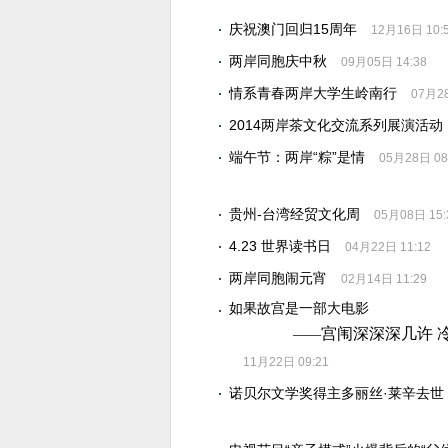
庆祝澳门回归15周年
12月16日 10:
两岸同胞庆中秋
09月05日 14:38
情系青春两岸大学生岭南行
07月28
2014两岸茶文化交流系列展演活动
端午节：两岸“粽”是情
05月28日 08
贵州-台湾经贸文化周
05月08日 15:
4.23 世界读书日
04月22日 11:12
两岸同胞闹元宵
02月14日 11:29
如果故宫是一部大电影
宫闱深深深几许 
——
11月22日 09:21
诺贝尔文学奖得主多丽丝·莱辛去世 