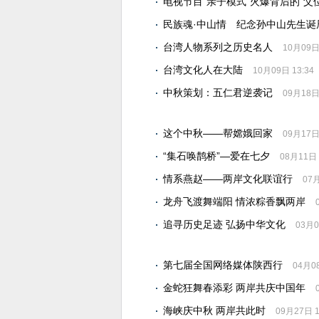
电视节目“亲子模式”火爆背后的“父
民族魂·中山情 纪念孙中山先生诞辰
台湾人物系列之历史名人
10月09日 
台湾文化人在大陆
10月09日 13:34
中秋策划：五仁君逆袭记
09月18日 
这个中秋——帮嫦娥回家
09月17日 
“集石唤鹊桥”—爱在七夕
08月11日 
情系燕赵——两岸文化联谊行
07月
龙舟飞渡舞端阳 情浓粽香飘两岸
追寻历史足迹 弘扬中华文化
03月0
第七届全国网络媒体陕西行
04月08
金蛇狂舞春添彩 两岸共庆中国年
海峡庆中秋 两岸共此时
09月27日 1