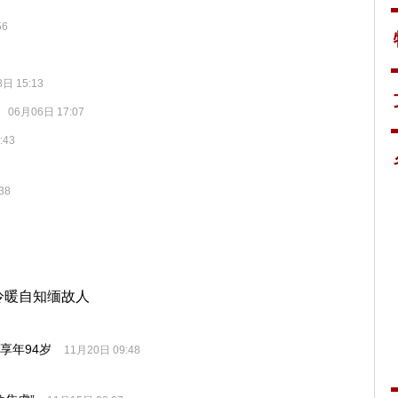
56
日 15:13
06月06日 17:07
:43
38
冷暖自知缅故人
享年94岁
11月20日 09:48