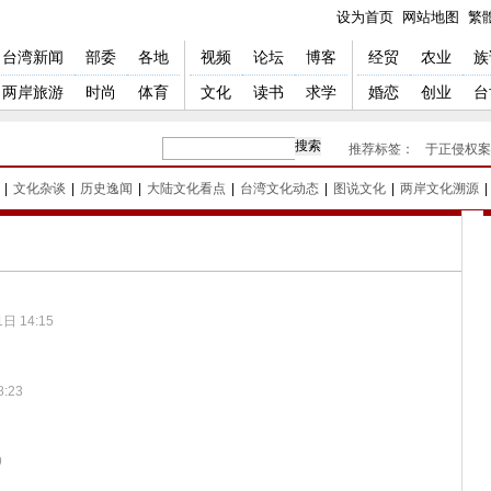
设为首页
网站地图
繁
台湾新闻
部委
各地
视频
论坛
博客
经贸
农业
族
两岸旅游
时尚
体育
文化
读书
求学
婚恋
创业
台
推荐标签：
于正侵权案
|
文化杂谈
|
历史逸闻
|
大陆文化看点
|
台湾文化动态
|
图说文化
|
两岸文化溯源
|
>
日 14:15
:23
9