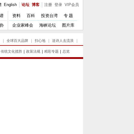
體
English
论坛
博客
注册
登录
VIP会员
谱
资料
百科
投资台湾
专题
协
企业家峰会
海峡论坛
图片库
|
全球百大品牌
|
扫心地
|
送诗人去流浪
|
传统文化揽胜
|
政策法规
|
精彩专题
|
总览