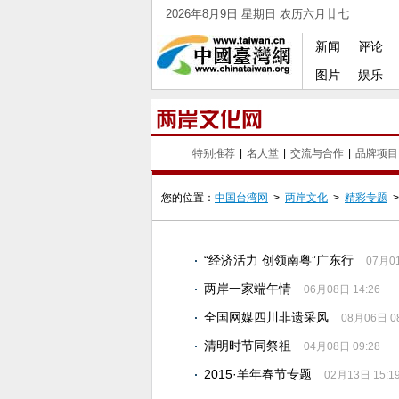
2026年8月9日 星期日 农历六月廿七
新闻
评论
图片
娱乐
特别推荐
|
名人堂
|
交流与合作
|
品牌项目
您的位置：
中国台湾网
>
两岸文化
>
精彩专题
“经济活力 创领南粤”广东行
07月01
两岸一家端午情
06月08日 14:26
全国网媒四川非遗采风
08月06日 08
清明时节同祭祖
04月08日 09:28
2015·羊年春节专题
02月13日 15:1