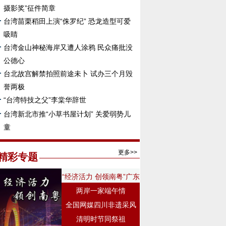
摄影奖”征件简章
台湾苗栗稻田上演“侏罗纪” 恐龙造型可爱
吸睛
台湾金山神秘海岸又遭人涂鸦 民众痛批没
公德心
台北故宫解禁拍照前途未卜 试办三个月毁
誉两极
“台湾特技之父”李棠华辞世
台湾新北市推“小草书屋计划” 关爱弱势儿
童
更多>>
精彩专题
“经济活力 创领南粤”广东
行
两岸一家端午情
全国网媒四川非遗采风
清明时节同祭祖