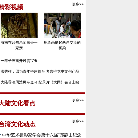
更多>>
精彩视频
海南在台省亲团感受一
用绘画搭起两岸交流的
家亲
桥梁
一辈子没离开过贾宝玉
洪秀柱：愿为青年搭建舞台 考虑推党史文创产品
大陆导演周浩勇夺金马 纪录片《大同》在台上映
更多>>
大陆文化看点
更多>>
台湾文化动态
中华艺术摄影家学会第十六届“郎静山纪念