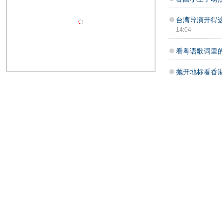
台湾导演开得
14:04
看粤语歌词里
抛开地标看香