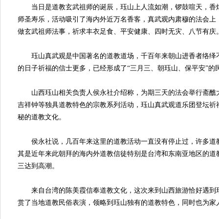
当日是道教玄武祖师的诞辰，珏山上人流如潮，锣鼓喧天，香烟
师圣寿乐，活动吸引了海内外近万名香客，真武观内肃穆的法会上
做玄武祖师法事，祈求丰衣足食、平安健康、四时无灾、八节有庆
珏山真武观是中国著名的道教道场，千百年来朝山进香者络绎不
的日子祈福的信士更多，已经形成了“三月三、朝珏山、保平安”的
山西珏山相关负责人侯永社介绍称，为期三天的法会举行斋醮大
吉祥钟等独具道教特色的宗教系列活动，珏山真武观道乐团登坛祈
秘的道教文化。
侯永社说，几百年来这里的道教活动一直没有停止过，许多道教
其是近年来此朝拜的海内外道教信徒特别是台湾和东南亚地区的道
三达到高潮。
来自台湾的陈美霞信奉道教文化，这次来到山西旅游恰好遇到珏
赏了当地道教民俗表演，领略到珏山独有的道教特色，同时也为家