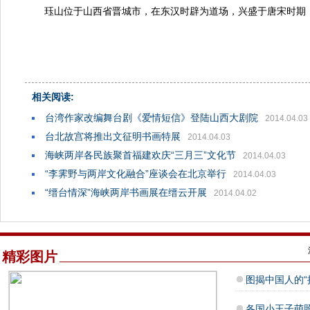
珏山位于山西省晋城市，在东汉时辟为道场，兴盛于唐宋时期，有
相关阅读:
台湾作家改编舞台剧《爱情短信》登陆山西大剧院
2014.04.03
台北故宫将推出文征明书画特展
2014.04.03
海峡两岸各民族聚首福建欢庆“三月三”文化节
2014.04.03
“李霁野与两岸文化融合”座谈会在北京举行
2014.04.03
“缙台情深”海峡两岸书画展在缙云开展
2014.04.02
精彩图片
图揭中国人的“
各国小王子萌照