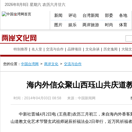
2026年8月8日 星期六 农历六月廿六
新闻
评论
台湾新闻
部委
各地
图片
娱乐
两岸旅游
时尚
体育
特别推荐
|
名人堂
|
交流与合作
|
品牌项目
|
文化杂谈
|
历史逸闻
|
大陆文
您的位置：
中国台湾网
>
两岸文化
>
交流与合作
海内外信众聚山西珏山共庆道
时间：
2014年04月03日 08:58
来源：中国新闻网
中新社晋城4月2日电 (王燕君)农历三月初三，来自海内外香客
山道教文化艺术节暨玄武祖师诞辰祈福法会2日举行，近万民祈福