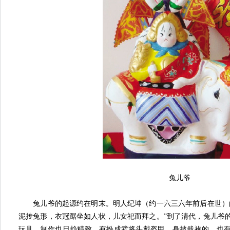
兔儿爷
兔儿爷的起源约在明末。明人纪坤（约一六三六年前后在世）的
泥抟兔形，衣冠踞坐如人状，儿女祀而拜之。”到了清代，兔儿爷
玩具。制作也日趋精致，有扮成武将头戴盔甲、身披戢袍的、也