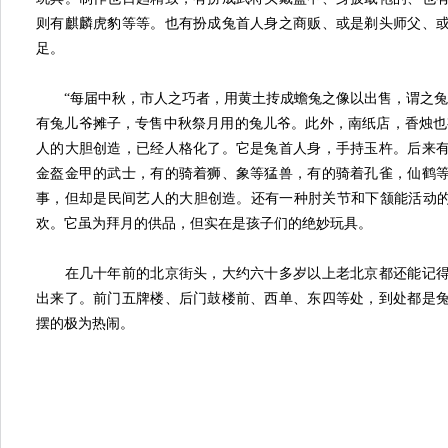
则有麒麟虎豹等等。也有扮成兔首人身之商贩、或是剃头师父、
足。
“每届中秋，市人之巧者，用黄土抟成蟾兔之像以出售，谓之兔
有兔儿爷摊子，专售中秋祭月用的兔儿爷。此外，南纸店，香烛也
人的大胆创造，已经人格化了。它是兔首人身，手持玉杵。后来
金盔金甲的武士，有的骑着狮、象等猛兽，有的骑着孔雀，仙鹤
事，但却是民间艺人的大胆创造。还有一种肘关节和下颔能活动的
欢。它虽为拜月的供品，但实在是孩子们的绝妙玩具。
在几十年前的北京街头，大约六十多岁以上老北京都还能记得
出来了。前门五牌楼、后门鼓楼前、西单、东四等处，到处都是
摆的极为热闹。