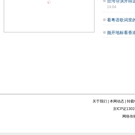
台湾导演开得
14:04
看粤语歌词里
抛开地标看香
关于我们
|
本网动态
|
转载
京ICP证130
网络传播