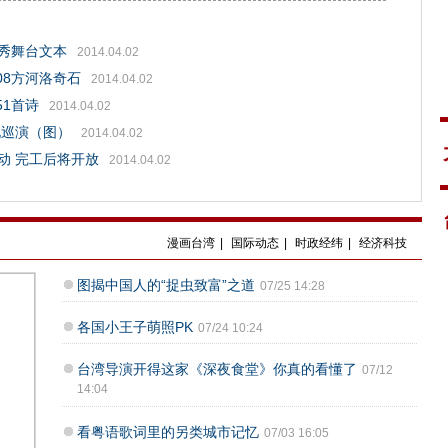
优秀舞台文本
2014.04.02
08方河洛奇石
2014.04.02
51首诗
2014.04.02
地巡演（图）
2014.04.02
动 完工后将开放
2014.04.02
漫画台湾
|
国际动态
|
时政经纬
|
经济科技
图揭中国人的“捉虫致富”之道
07/25 14:28
各国小王子萌照PK
07/24 10:24
台湾导演开得这家《深夜食堂》你真的看懂了
07/12
14:04
看粤语歌词里的另类城市记忆
07/03 16:05