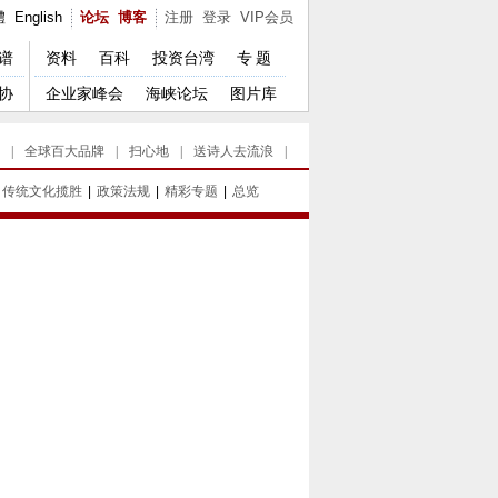
體
English
论坛
博客
注册
登录
VIP会员
谱
资料
百科
投资台湾
专题
协
企业家峰会
海峡论坛
图片库
|
全球百大品牌
|
扫心地
|
送诗人去流浪
|
传统文化揽胜
|
政策法规
|
精彩专题
|
总览