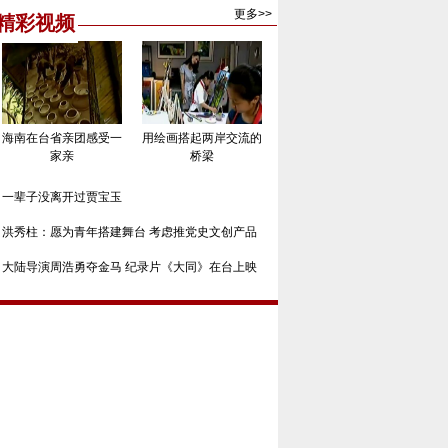
更多>>
精彩视频
海南在台省亲团感受一
用绘画搭起两岸交流的
家亲
桥梁
一辈子没离开过贾宝玉
洪秀柱：愿为青年搭建舞台 考虑推党史文创产品
大陆导演周浩勇夺金马 纪录片《大同》在台上映