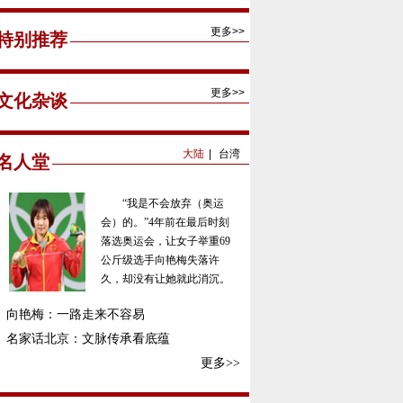
更多>>
特别推荐
更多>>
文化杂谈
大陆
|
台湾
名人堂
“我是不会放弃（奥运
会）的。”4年前在最后时刻
落选奥运会，让女子举重69
公斤级选手向艳梅失落许
久，却没有让她就此消沉。
向艳梅：一路走来不容易
名家话北京：文脉传承看底蕴
更多>>