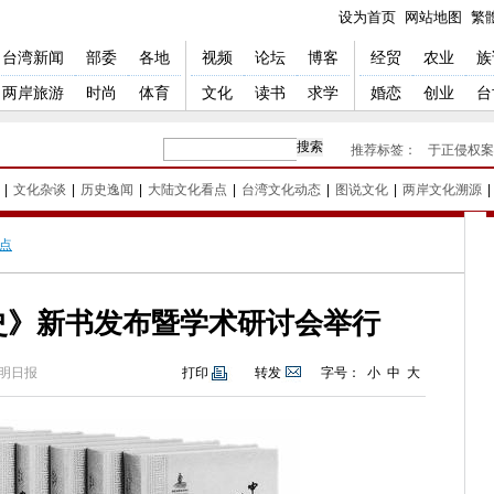
设为首页
网站地图
繁
台湾新闻
部委
各地
视频
论坛
博客
经贸
农业
族
两岸旅游
时尚
体育
文化
读书
求学
婚恋
创业
台
推荐标签：
于正侵权案
|
文化杂谈
|
历史逸闻
|
大陆文化看点
|
台湾文化动态
|
图说文化
|
两岸文化溯源
|
点
史》新书发布暨学术研讨会举行
明日报
打印
转发
字号：
小
中
大