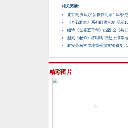
相关阅读:
北京剧协举办“新剧作朗读” 举荐
《奇石雅韵》系列邮票首发 展示1
组诗《世界五千年》出版 全书共2
越剧《貂蝉》将唱响 或赴上海等
雅安茶马古道地震受损文物修复启
精彩图片