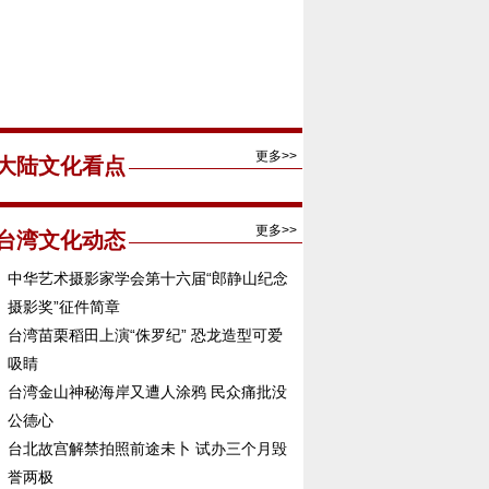
更多>>
大陆文化看点
更多>>
台湾文化动态
中华艺术摄影家学会第十六届“郎静山纪念
摄影奖”征件简章
台湾苗栗稻田上演“侏罗纪” 恐龙造型可爱
吸睛
台湾金山神秘海岸又遭人涂鸦 民众痛批没
公德心
台北故宫解禁拍照前途未卜 试办三个月毁
誉两极