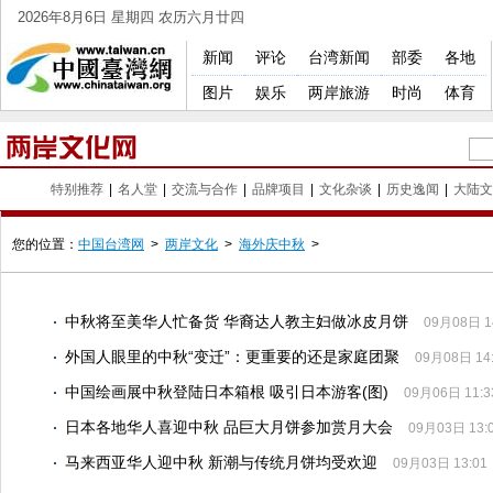
2026年8月6日 星期四 农历六月廿四
新闻
评论
台湾新闻
部委
各地
图片
娱乐
两岸旅游
时尚
体育
特别推荐
|
名人堂
|
交流与合作
|
品牌项目
|
文化杂谈
|
历史逸闻
|
大陆文
您的位置：
中国台湾网
>
两岸文化
>
海外庆中秋
>
中秋将至美华人忙备货 华裔达人教主妇做冰皮月饼
09月08日 1
外国人眼里的中秋“变迁”：更重要的还是家庭团聚
09月08日 14
中国绘画展中秋登陆日本箱根 吸引日本游客(图)
09月06日 11:3
日本各地华人喜迎中秋 品巨大月饼参加赏月大会
09月03日 13:
马来西亚华人迎中秋 新潮与传统月饼均受欢迎
09月03日 13:01